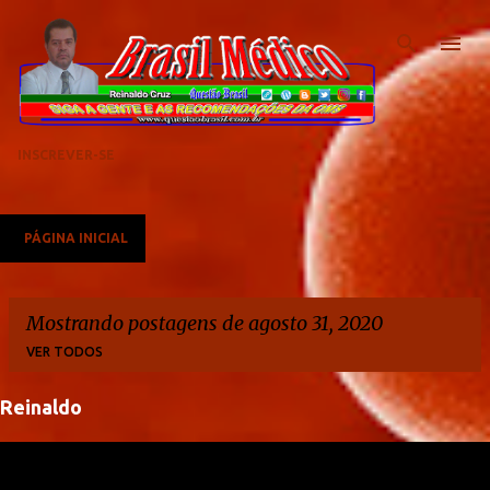
Pular para o conteúdo principal
INSCREVER-SE
PÁGINA INICIAL
Mostrando postagens de agosto 31, 2020
VER TODOS
Reinaldo
P
o
s